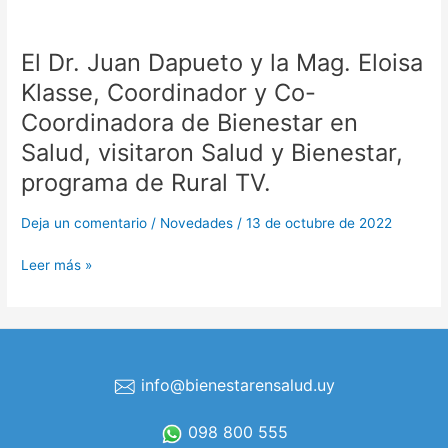
El Dr. Juan Dapueto y la Mag. Eloisa
El
Dr.
Klasse, Coordinador y Co-
Juan
Coordinadora de Bienestar en
Dapueto
y
Salud, visitaron Salud y Bienestar,
la
programa de Rural TV.
Mag.
Eloisa
Deja un comentario
/
Novedades
/
13 de octubre de 2022
Klasse,
Coordinador
Leer más »
y
Co-
Coordinadora
de
Bienestar
info@bienestarensalud.uy
en
Salud,
098 800 555
visitaron