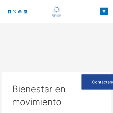
Ir
Mai
al
Men
contenido
Contáctan
Bienestar en
movimiento