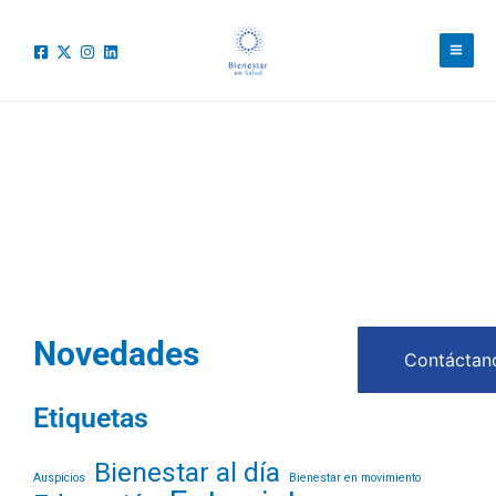
Ir
Mai
al
Men
contenido
Novedades
Contáctan
Etiquetas
Bienestar al día
Auspicios
Bienestar en movimiento